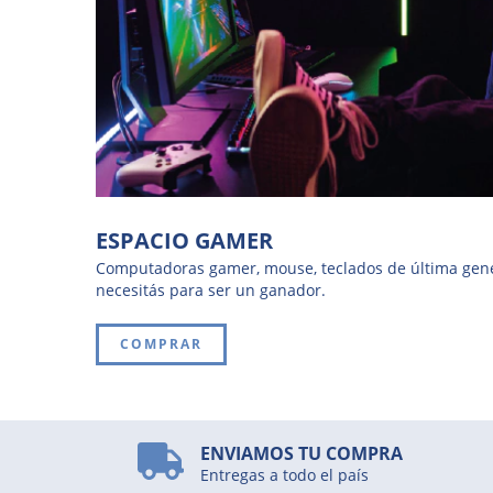
ESPACIO GAMER
Computadoras gamer, mouse, teclados de última gene
necesitás para ser un ganador.
COMPRAR
ENVIAMOS TU COMPRA
Entregas a todo el país