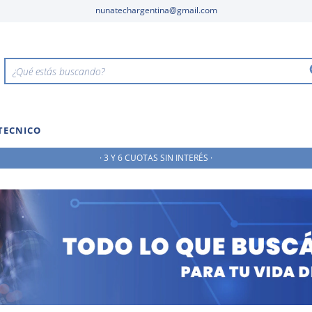
nunatechargentina@gmail.com
 TECNICO
· 3 Y 6 CUOTAS SIN INTERÉS ·