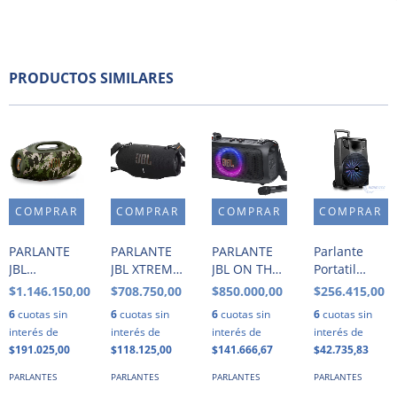
PRODUCTOS SIMILARES
PARLANTE
PARLANTE
PARLANTE
Parlante
JBL
JBL XTREME
JBL ON THE
Portatil
BOOMBOX 4
4 ·
GO · NEGRO
Bluetooth
$1.146.150,00
$708.750,00
$850.000,00
$256.415,00
PORTATIL ·
WATERPROOF
Rca Rs12bt
6
cuotas sin
6
cuotas sin
6
cuotas sin
6
cuotas sin
WATERPROOF
· NEGRO
12 2500w +
interés de
interés de
interés de
interés de
· 220V ·
Microfono
$191.025,00
$118.125,00
$141.666,67
$42.735,83
CAMUFLADO
PARLANTES
PARLANTES
PARLANTES
PARLANTES