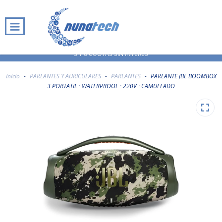
· 3 Y 6 CUOTAS SIN INTERÉS ·
Inicio
-
PARLANTES Y AURICULARES
-
PARLANTES
-
PARLANTE JBL BOOMBOX
3 PORTATIL · WATERPROOF · 220V · CAMUFLADO