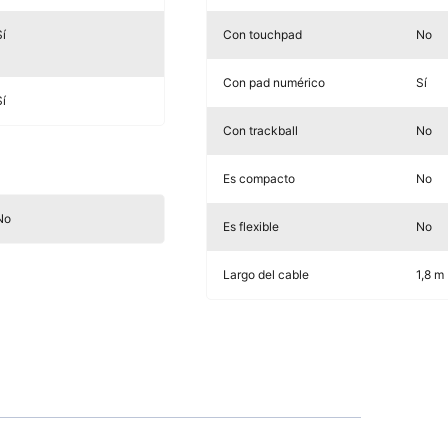
Sí
Con touchpad
No
Con pad numérico
Sí
Sí
Con trackball
No
Es compacto
No
No
Es flexible
No
Largo del cable
1,8 m