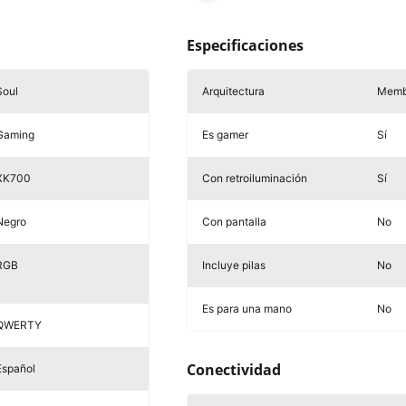
Especificaciones
Soul
Arquitectura
Memb
Gaming
Es gamer
Sí
XK700
Con retroiluminación
Sí
Negro
Con pantalla
No
RGB
Incluye pilas
No
Es para una mano
No
QWERTY
Conectividad
Español