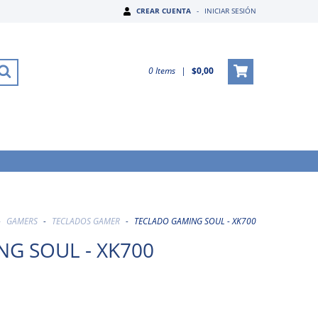
CREAR CUENTA
-
INICIAR SESIÓN
0
Items
|
$0,00
-
GAMERS
-
TECLADOS GAMER
-
TECLADO GAMING SOUL - XK700
G SOUL - XK700