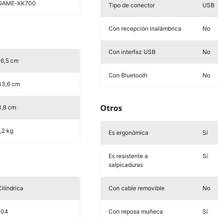
GAME-XK700
Tipo de conector
USB
Con recepción inalámbrica
No
Con interfaz USB
No
16,5 cm
Con Bluetooth
No
43,6 cm
Otros
3,8 cm
1,2 kg
Es ergonómica
Sí
Es resistente a
Sí
salpicaduras
ilíndrica
Con cable removible
No
104
Con reposa muñeca
Sí